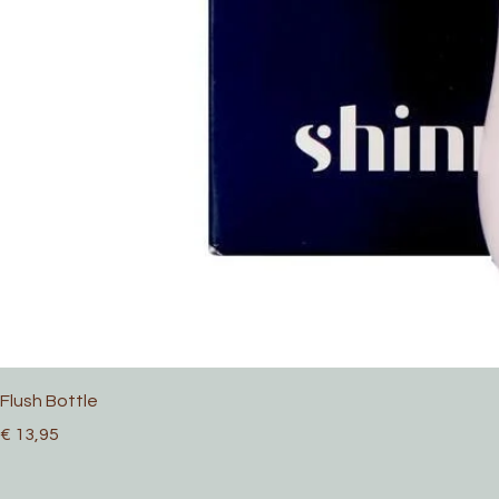
Flush Bottle
Prijs
€ 13,95