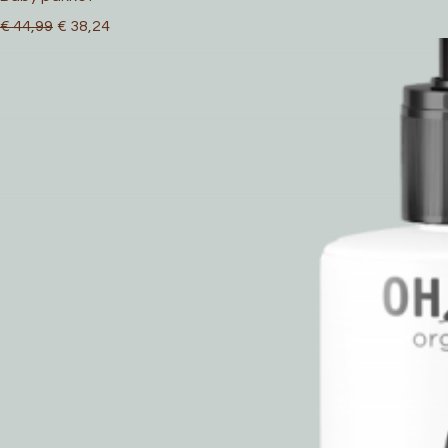
Normale prijs
Verkoopprijs
€ 44,99
€ 38,24