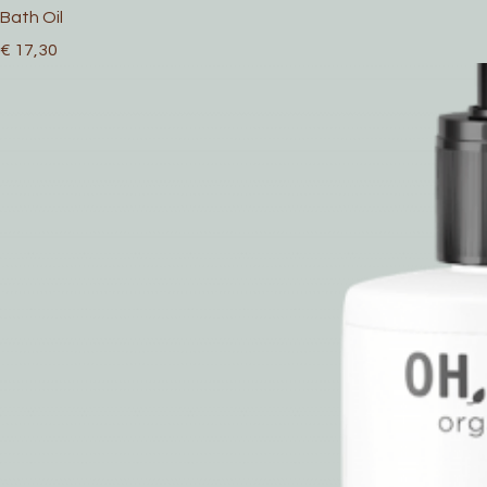
Bath Oil
Prijs
€ 17,30