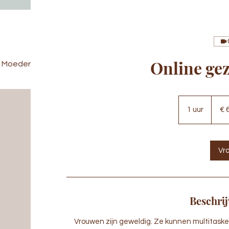
Online ge
Moeder & Baby
Vrouwelijke gezondheid
Workshops
65
euro
1 uur
1
€ 
u
u
Vr
Beschrij
Vrouwen zijn geweldig. Ze kunnen multitasken,