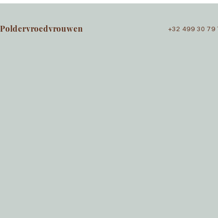
Poldervroedvrouwen
+32 499 30 79