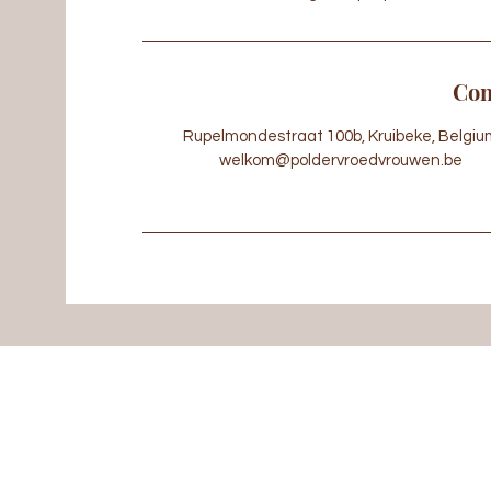
Con
Rupelmondestraat 100b, Kruibeke, Belgiu
welkom@poldervroedvrouwen.be