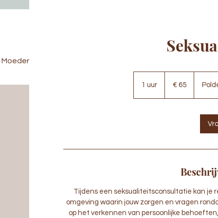
Seksual
Moeder & Baby
Vrouwelijke gezondheid
Workshops
65
euro
1 uur
1
€ 65
Pold
u
u
Vr
Beschrij
Tijdens een seksualiteitsconsultatie kan je
omgeving waarin jouw zorgen en vragen rondom
op het verkennen van persoonlijke behoeften