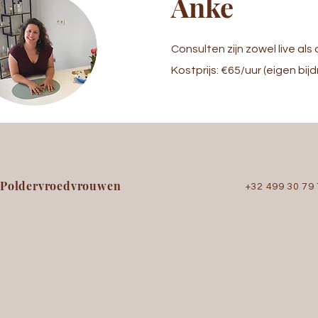
Anke
Consulten zijn zowel live als 
Kostp
rijs: €65/uur (eigen bij
Poldervroedvrouwen
+32 499 30 79