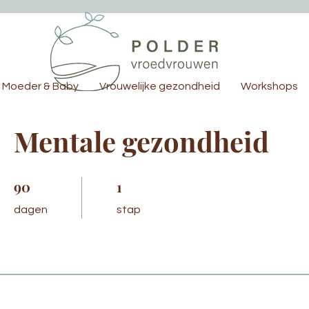
Moeder & Baby
Vrouwelijke gezondheid
Workshops
Mentale gezondheid
90
90 dagen
1
1 stap
dagen
stap