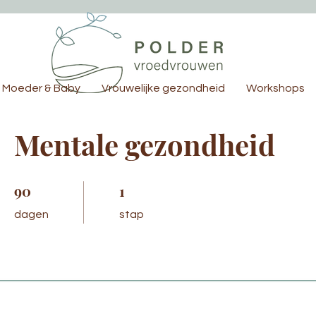
Moeder & Baby
Vrouwelijke gezondheid
Workshops
Mentale gezondheid
90
90 dagen
1
1 stap
dagen
stap